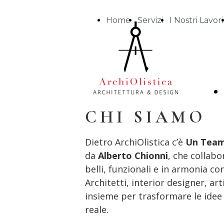
Home
Servizi
I Nostri Lavori
CHI SIAMO
Dietro
ArchiOlistica c’è
Un Team 
da
Alberto Chionni
, che collab
belli, funzionali e in armonia con 
Architetti, interior designer, art
insieme per trasformare le idee
reale.