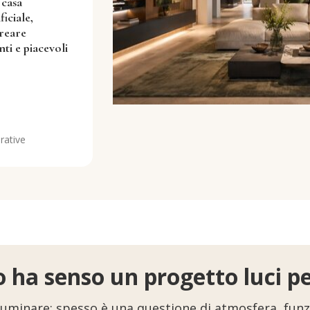
 casa
iciale,
creare
nti e piacevoli
rative
ha senso un progetto luci pe
lluminare: spesso è una questione di atmosfera, funzi