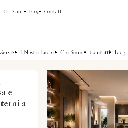
Chi Siamo
Blog
Contatti
Servizi
I Nostri Lavori
Chi Siamo
Contatti
Blog
R
sa e
terni a