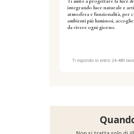
Ti aiuto a progettare la luce di
integrando luce naturale e artif
atmosfera e funzionalità, per 
ambienti più luminosi, accoglie
da vivere ogni giorno.
Ti rispondo io entro 24-48h lavo
Quando 
Non si tratta solo di i